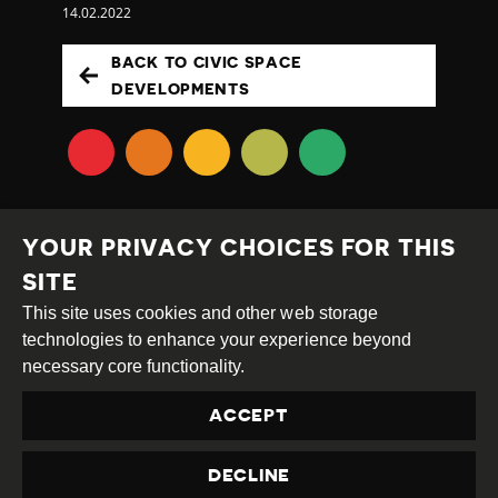
14.02.2022
BACK TO CIVIC SPACE
DEVELOPMENTS
YOUR PRIVACY CHOICES FOR THIS
SITE
This site uses cookies and other web storage
Creative
Attribution
Share
technologies to enhance your experience beyond
Commons
Alike
necessary core functionality.
This work is licensed under a
Creative Commons
ACCEPT
Attribution-ShareAlike 4.0 International License
Site by
DEV
|
Login
DECLINE
Privacy Policy