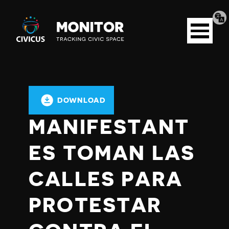
Tran
Civicus
pag
Open
Monitor
menu
DOWNLOAD
MANIFESTANT
ES TOMAN LAS
CALLES PARA
PROTESTAR