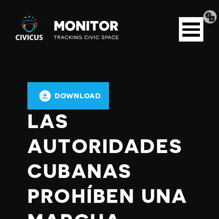
Tran
Civicus
pag
Open
Monitor
menu
DOWNLOAD
LAS
AUTORIDADES
CUBANAS
PROHÍBEN UNA