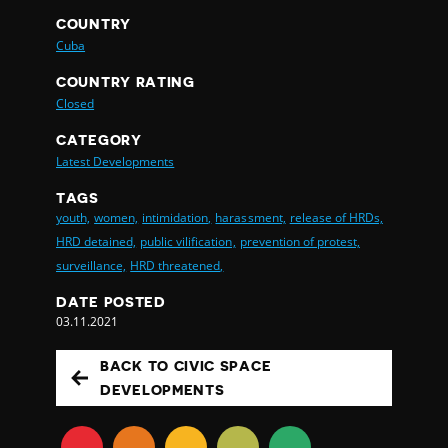
COUNTRY
Cuba
COUNTRY RATING
Closed
CATEGORY
Latest Developments
TAGS
youth,
women,
intimidation,
harassment,
release of HRDs,
HRD detained,
public vilification,
prevention of protest,
surveillance,
HRD threatened,
DATE POSTED
03.11.2021
BACK TO CIVIC SPACE
DEVELOPMENTS