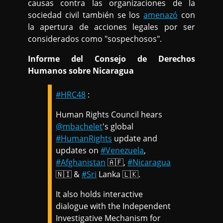
causas contra las organizaciones de la
sociedad civil también se los
amenazó
con
la apertura de acciones legales por ser
considerados como "sospechosos".
Informe del Consejo de Derechos
Humanos sobre Nicaragua
#HRC48
:
Human Rights Council hears
@mbachelet
's global
#HumanRights
update and
updates on
#Venezuela
,
#Afghanistan
🇦🇫,
#Nicaragua
🇳🇮 &
#Sri
Lanka 🇱🇰.
It also holds interactive
dialogue with the Independent
Investigative Mechanism for