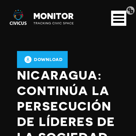
Tran
Civicus
pag
Open
Monitor
menu
DOWNLOAD
NICARAGUA:
CONTINÚA LA
PERSECUCIÓN
DE LÍDERES DE