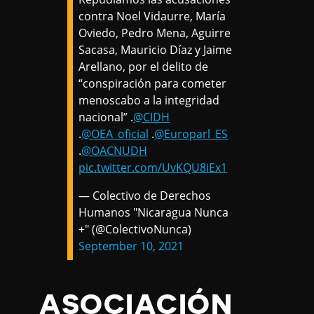
contra Noel Vidaurre, María
Oviedo, Pedro Mena, Aguirre
Sacasa, Mauricio Díaz y Jaime
Arellano, por el delito de
“conspiración para cometer
menoscabo a la integridad
nacional” .
@CIDH
.
@OEA_oficial
.
@Europarl_ES
.
@OACNUDH
pic.twitter.com/UvKQU8iEx1
— Colectivo de Derechos
Humanos "Nicaragua Nunca
+" (@ColectivoNunca)
September 10, 2021
ASOCIACIÓN