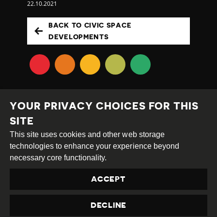
22.10.2021
BACK TO CIVIC SPACE
DEVELOPMENTS
YOUR PRIVACY CHOICES FOR THIS
SITE
This site uses cookies and other web storage
Creative
Attribution
Share
technologies to enhance your experience beyond
Commons
Alike
necessary core functionality.
This work is licensed under a
Creative Commons
ACCEPT
Attribution-ShareAlike 4.0 International License
Site by
DEV
|
Login
DECLINE
Privacy Policy