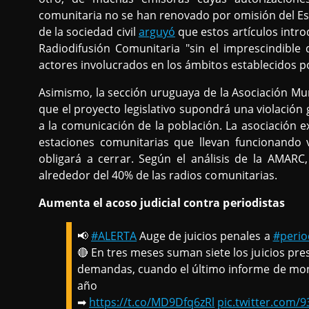
comunitaria no se han renovado por omisión del Es
de la sociedad civil
arguyó
que estos artículos intro
Radiodifusión Comunitaria "sin el imprescindible 
actores involucrados en los ámbitos establecidos por
Asimismo, la sección uruguaya de la Asociación M
que el proyecto legislativo supondrá una violación 
a la comunicación de la población. La asociación 
estaciones comunitarias que llevan funcionando 
obligará a cerrar. Según el análisis de la AMARC
alrededor del 40% de las radios comunitarias.
Aumenta el acoso judicial contra periodistas
📢
#ALERTA
Auge de juicios penales a
#perio
🔴 En tres meses suman siete los juicios pr
demandas, cuando el último informe de moni
año
➡
https://t.co/MD9Dfq6zRl
pic.twitter.com