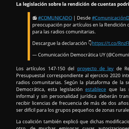
La legislación sobre la rendición de cuentas podr
📻
#COMUNICADO
| Desde
#ComunicaciónD
preocupación por artículos en la Rendición 
para las radios comunitarias.
Descargue la declaración 👇
https://t.co/Rnz
— Comunicación Democrática UY (@Comun
Los artículos 147-150 del
proyecto de ley
de Ren
Presupuestal correspondiente al ejercicio 2020 i
radios comunitarias. Según la plataforma de la s
Democrática, esta legislación
establece
que las r
informal y sin personalidad jurídica deberán tra
recibir licencias de frecuencia de más de dos año
ser difícil para los grupos pequeños de zonas rurale
La coalición también explicó que dichas modificaci
otro, de muchas emisoras cuyas autorizaciones