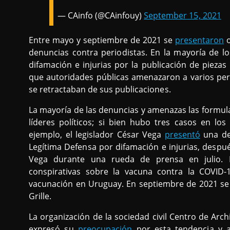
— CAinfo (@CAinfouy)
September 15, 2021
Entre mayo y septiembre de 2021 se
presentaron
o
denuncias contra periodistas. En la mayoría de 
difamación e injurias por la publicación de pieza
que autoridades públicas amenazaron a varios per
se retractaban de sus publicaciones.
La mayoría de las denuncias y amenazas las formula
líderes políticos; si bien hubo tres casos en lo
ejemplo, el legislador César Vega
presentó
una den
Legítima Defensa por difamación e injurias, despué
Vega durante una rueda de prensa en julio. Po
conspirativas sobre la vacuna contra la COVID
vacunación en Uruguay. En septiembre de 2021 se
Grille.
La organización de la sociedad civil Centro de Arch
expresó su
preocupación
por esta tendencia y af