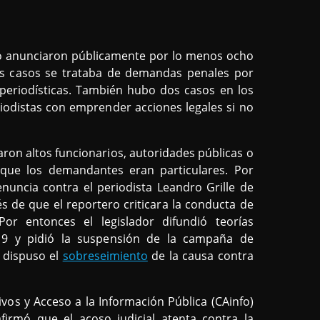
 anunciaron públicamente por lo menos ocho
los casos se trataba de demandas penales por
s periodísticas. También hubo dos casos en los
iodistas con emprender acciones legales si no
ron altos funcionarios, autoridades públicas o
s que los demandantes eran particulares. Por
uncia contra el periodista Leandro Grille de
s de que el reportero criticara la conducta de
r entonces el legislador difundió teorías
-19 y pidió la suspensión de la campaña de
 dispuso el
sobreseimiento
de la causa contra
ivos y Acceso a la Información Pública (CAinfo)
irmó que el acoso judicial atenta contra la