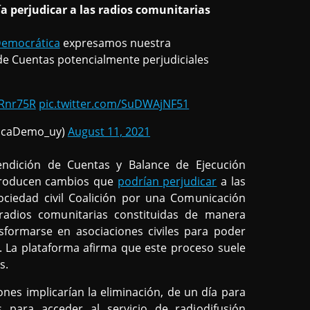
ía perjudicar a las radios comunitarias
emocrática
expresamos nuestra
de Cuentas potencialmente perjudiciales
FRnr75R
pic.twitter.com/SuDWAjNF51
icaDemo_uy)
August 11, 2021
dición de Cuentas y Balance de Ejecución
ntroducen cambios que
podrían perjudicar
a las
ociedad civil Coalición por una Comunicación
adios comunitarias constituidas de manera
nsformarse en asociaciones civiles para poder
s. La plataforma afirma que este proceso suele
s.
ones implicarían la eliminación, de un día para
 para acceder al servicio de radiodifusión