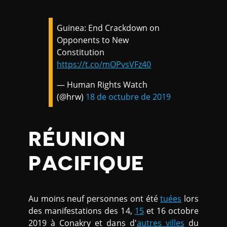
Guinea: End Crackdown on
Opponents to New
Constitution
https://t.co/mOPvsVFz40
— Human Rights Watch
(@hrw)
18 de octubre de 2019
RÉUNION
PACIFIQUE
Au moins neuf personnes ont été
tuées
lors
des manifestations des 14,
15
et 16 octobre
2019 à Conakry et dans d'
autres villes
du