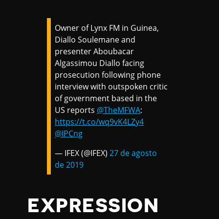
Owner of Lynx FM in Guinea,
Diallo Soulemane and
presenter Aboubacar
Algassimou Diallo facing
prosecution following phone
interview with outspoken critic
of government based in the
US reports
@TheMFWA
:
https://t.co/wq9vK4LZy4
@IPCng
— IFEX (@IFEX)
27 de agosto
de 2019
EXPRESSION