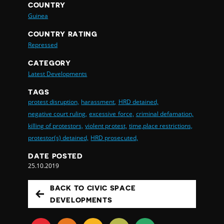
COUNTRY
Guinea
COUNTRY RATING
Repressed
CATEGORY
Latest Developments
TAGS
protest disruption,
harassment,
HRD detained,
negative court ruling,
excessive force,
criminal defamation,
killing of protestors,
violent protest,
time,place restrictions,
protestor(s) detained,
HRD prosecuted,
DATE POSTED
25.10.2019
BACK TO CIVIC SPACE
DEVELOPMENTS