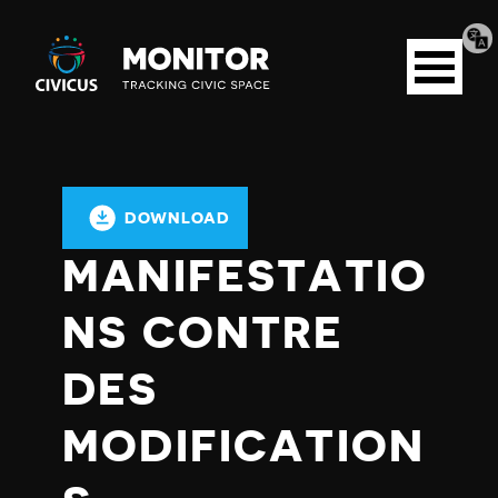
Tran
Civicus
pag
Open
Monitor
menu
DOWNLOAD
MANIFESTATIO
NS CONTRE
DES
MODIFICATION