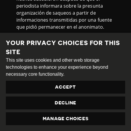
periodista informara sobre la presunta
organización de saqueos a partir de
informaciones transmitidas por una fuente
que pidió permanecer en el anonimato.
Valeria Villalba, periodista de Radio
YOUR PRIVACY CHOICES FOR THIS
Televisión Neuquén, fue
citada
por Pablo
SITE
Vignaroli, fiscal de Delitos Económicos y
Actuaciones Generales del Poder Judicial de
This site uses cookies and other web storage
la provincia, después de que ella difundiera
technologies to enhance your experience beyond
un comentario que apuntaba a un presunto
necessary core functionality.
caso de protección en una causa por abuso
por la que estaba siendo investigado un
ACCEPT
funcionario del Poder Judicial. Si bien la
periodista no dio nombres, cuarenta
DECLINE
minutos después de comentar el asunto en
directo le notificaron, sin explicación alguna,
MANAGE CHOICES
que debía presentarse en la Fiscalía de
PRIVACY
Neuquén. Villalba acudió a la cita