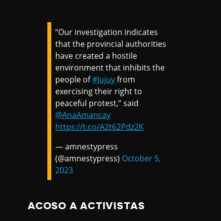
“Our investigation indicates
that the provincial authorities
have created a hostile
environment that inhibits the
people of
#Jujuy
from
exercising their right to
peaceful protest,” said
@AnaAmancay
https://t.co/A2t62Pdz2K
— amnestypress
(@amnestypress)
October 5,
2023
ACOSO A ACTIVISTAS