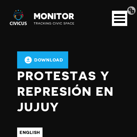
Tran
Civicus
pag
Open
Monitor
menu
DOWNLOAD
PROTESTAS Y
REPRESIÓN EN
JUJUY
ENGLISH