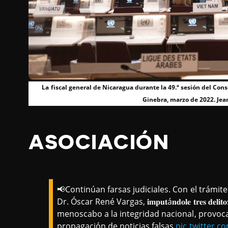
La fiscal general de Nicaragua durante la 49.ª sesión del C
Ginebra, marzo de 2022. Jean
ASOCIACIÓN
📢Continúan farsas judiciales. Con el trám
Dr. Óscar René Vargas, 𝐢𝐦𝐩𝐮𝐭á𝐧𝐝𝐨𝐥𝐞 𝐭𝐫𝐞𝐬 𝐝
menoscabo a la integridad nacional, provoc
propagación de noticias falsas
pic.twitter.