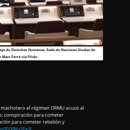
onsejo de Derechos Humanos. Sede de Naciones Unidas de
 Marc Ferré vía Flickr.
ite machotero el régimen ORMU acusó al
𝐞𝐥𝐢𝐭𝐨s: conspiración para cometer
ación para cometer rebelión y
com/RYXWuSFx3J