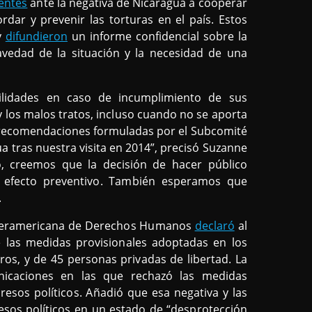
entes
ante la negativa de Nicaragua a cooperar
ar y prevenir las torturas en el país. Estos
y
difundieron
un informe confidencial sobre la
ravedad de la situación y la necesidad de una
ilidades en caso de incumplimiento de sus
 y los malos tratos, incluso cuando no se aporta
as recomendaciones formuladas por el Subcomité
ua tras nuestra visita en 2014”, precisó Suzanne
o, creemos que la decisión de hacer público
n efecto preventivo. También esperamos que
.
Interamericana de Derechos Humanos
declaró
al
las medidas provisionales adoptadas en los
ros, y de 45 personas privadas de libertad. La
icaciones en las que rechazó las medidas
presos políticos. Añadió que esa negativa y las
esos políticos en un estado de “desprotección