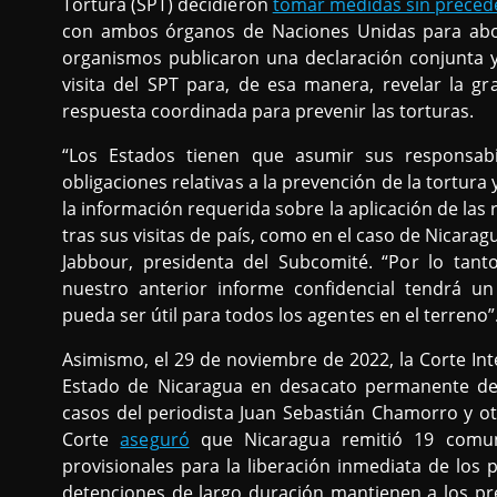
Tortura (SPT) decidieron
tomar medidas sin preced
con ambos órganos de Naciones Unidas para abord
organismos publicaron una declaración conjunta 
visita del SPT para, de esa manera, revelar la g
respuesta coordinada para prevenir las torturas.
“Los Estados tienen que asumir sus responsab
obligaciones relativas a la prevención de la tortura
la información requerida sobre la aplicación de l
tras sus visitas de país, como en el caso de Nicarag
Jabbour, presidenta del Subcomité. “Por lo tant
nuestro anterior informe confidencial tendrá u
pueda ser útil para todos los agentes en el terreno”
Asimismo, el 29 de noviembre de 2022, la Corte 
Estado de Nicaragua en desacato permanente de 
casos del periodista Juan Sebastián Chamorro y ot
Corte
aseguró
que Nicaragua remitió 19 comun
provisionales para la liberación inmediata de los 
detenciones de largo duración mantienen a los pr