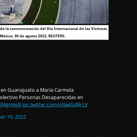
de la conmemoración del Día Internacional de las Víctimas
México. 30 de agosto 2022, REUTERS.
 en Guanajuato a María Carmela
olectivo Personas Desaparecidas en
4s84gmJxdI
pic.twitter.com/nNwiGdRrLV
r 10, 2022