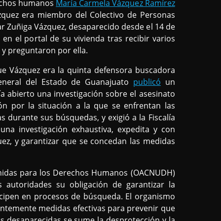
erechos humanos
María Carmela Vázquez Ramírez
ázquez era miembro del Colectivo de Personas
r Zuñiga Vázquez, desaparecido desde el 14 de
ó en el portal de su vivienda tras recibir varios
y preguntaron por ella.
e Vázquez era la quinta defensora buscadora
 General del Estado de Guanajuato
publicó
un
 abierto una investigación sobre el asesinato
n por la situación a la que se enfrentan las
s durante sus búsquedas, y exigió a la Fiscalía
una investigación exhaustiva, expedita y con
uez, y garantizar que se concedan las medidas
 Unidas para los Derechos Humanos (OACNUDH)
 autoridades su obligación de garantizar la
ticipen en procesos de búsqueda. El organismo
entemente medidas efectivas para prevenir que
nas desaparecidas se sume la desprotección y la