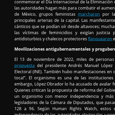
conmemorar el Día Internacional de la Eliminación d
las autoridades hagan más para combatir el aumento
de México, grupos feministas
marcharon
por la
principales arterias de la capital. Las manifest
cánticos que se podían oír desde altavoces; much
las víctimas de feminicidios y exigían justicia
antidisturbios y chalecos protectores
flanquearon
e
Movilizaciones antigubernamentales y progube
El 13 de noviembre de 2022, miles de persona
propuesta
del presidente Andrés Manuel López O
Electoral (INE). También hubo manifestaciones en o
toca!”. El organismo es una de las institucione
embargo, López Obrador lo ha acusado de avalar fr
Quienes critican la propuesta de reforma del Gobi
un organismo con menor independencia y más p
legisladores de la Cámara de Diputados, que pasar
128 a 96. Según Human Rights Watch, estos
independencia de las autoridades electorales y pone