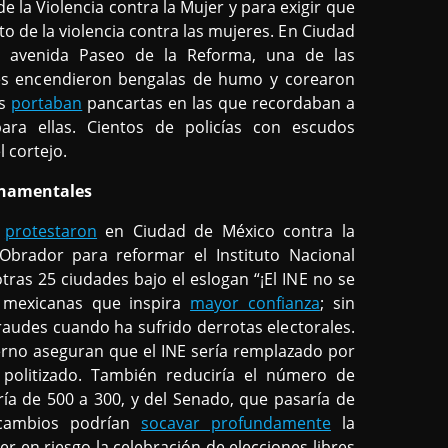
e la Violencia contra la Mujer y para exigir que
 de la violencia contra las mujeres. En Ciudad
 avenida Paseo de la Reforma, una de las
antes encendieron bengalas de humo y corearon
as
portaban
pancartas en las que recordaban a
 para ellas. Cientos de policías con escudos
l cortejo.
rnamentales
s
protestaron
en Ciudad de México contra la
brador para reformar el Instituto Nacional
tras 25 ciudades bajo el eslogan “¡El INE no se
s mexicanas que inspira
mayor confianza
; sin
audes cuando ha sufrido derrotas electorales.
erno aseguran que el INE sería remplazado por
olitizado. También reduciría el número de
ía de 500 a 300, y del Senado, que pasaría de
 cambios podrían
socavar profundamente
la
r en riesgo la celebración de elecciones libres