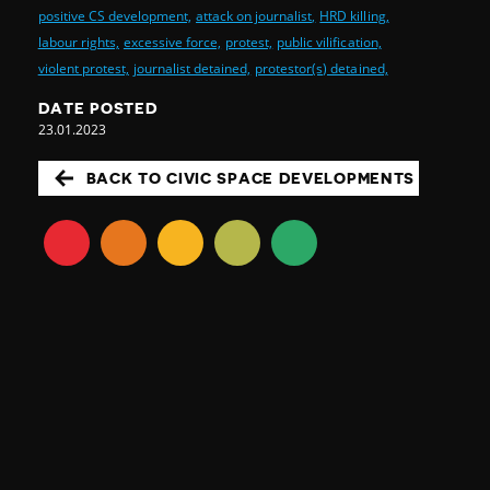
positive CS development,
attack on journalist,
HRD killing,
labour rights,
excessive force,
protest,
public vilification,
violent protest,
journalist detained,
protestor(s) detained,
DATE POSTED
23.01.2023
BACK TO CIVIC SPACE DEVELOPMENTS