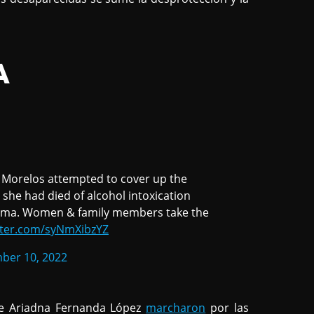
A
f Morelos attempted to cover up the
 she had died of alcohol intoxication
rauma. Women & family members take the
itter.com/syNmXibzYZ
ber 10, 2022
de Ariadna Fernanda López
marcharon
por las