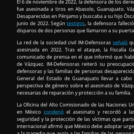
El 6 de noviembre de 2022, la defensora de los d
fue asesinada a tiros en Abasolo, Guanajuato. V
Desaparecidas en Pénjamo y buscaba a su hijo Ósca
junio de 2022. Según
testigos
, la defensora falleci
disparos de dos personas que llamaron a su puerta 
La red de la sociedad civil IM-Defensoras
señaló
qu
asesinada en 2022. Tras el ataque, la Fiscalía
comunicado de prensa en el que informó que había
de Vázquez. IM-Defensoras reiteró su preocupació
defensoras y las familias de personas desaparecida
General del Estado de Guanajuato llevar a cabo 
perspectiva de género sobre el asesinato de Vázq
necesarias de reparación y protección a su familia.
La Oficina del Alto Comisionado de las Naciones
en México
condenó
el asesinato y recordó a las
seguridad y la protección de las víctimas que par
internacional afirmó que México debe adoptar urg
a la tragedia que asola a las familias de las perso