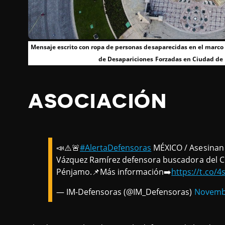
Mensaje escrito con ropa de personas desaparecidas en el marco 
de Desapariciones Forzadas en Ciudad de 
ASOCIACIÓN
📣⚠️🚨
#AlertaDefensoras
MÉXICO / Asesinan
Vázquez Ramírez defensora buscadora del C
Pénjamo.📌Más información➡️
https://t.co/
— IM-Defensoras (@IM_Defensoras)
Novembe