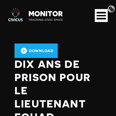
Tran
Civicus
pag
Open
Monitor
menu
DOWNLOAD
DIX ANS DE
PRISON POUR
LE
LIEUTENANT