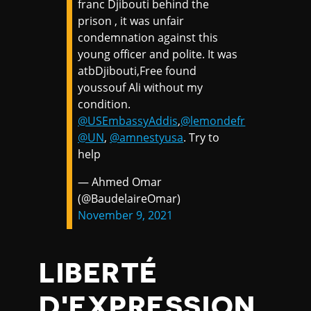
franc Djibouti behind the
prison , it was unfair
condemnation against this
young officer and polite. It was
atbDjibouti,Free found
youssouf Ali without my
condition.
@USEmbassyAddis
,
@lemondefr
@UN
,
@amnestyusa
. Try to
help
— Ahmed Omar
(@BaudelaireOmar)
November 9, 2021
LIBERTÉ
D'EXPRESSION