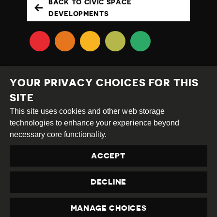
BACK TO CIVIC SPACE
DEVELOPMENTS
YOUR PRIVACY CHOICES FOR THIS
SITE
This site uses cookies and other web storage
Creative
Attribution
Share
technologies to enhance your experience beyond
Commons
Alike
necessary core functionality.
This work is licensed under a
Creative Commons
ACCEPT
Attribution-ShareAlike 4.0 International License
Site by
DEV
|
Login
DECLINE
Privacy Policy
Contact us
privacy@civicus.org
MANAGE CHOICES