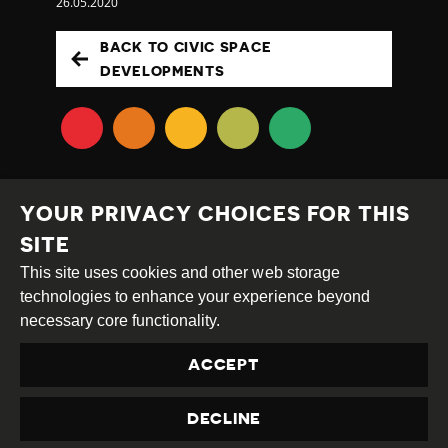
26.05.2020
BACK TO CIVIC SPACE
DEVELOPMENTS
YOUR PRIVACY CHOICES FOR THIS
SITE
This site uses cookies and other web storage
Creative
Attribution
Share
technologies to enhance your experience beyond
Commons
Alike
necessary core functionality.
This work is licensed under a
Creative Commons
ACCEPT
Attribution-ShareAlike 4.0 International License
Site by
DEV
|
Login
DECLINE
Privacy Policy