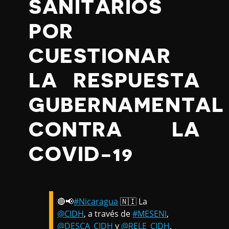
SANITARIOS
POR
CUESTIONAR
LA RESPUESTA
GUBERNAMENTAL
CONTRA LA
COVID-19
🔴📢
#Nicaragua
🇳🇮 La
@CIDH
, a través de
#MESENI
,
@DESCA_CIDH
y
@RELE_CIDH
,