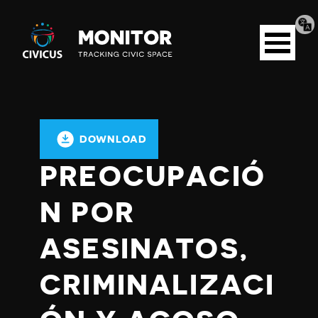
Tran
Civicus
pag
Open
Monitor
menu
DOWNLOAD
PREOCUPACIÓ
N POR
ASESINATOS,
CRIMINALIZACI