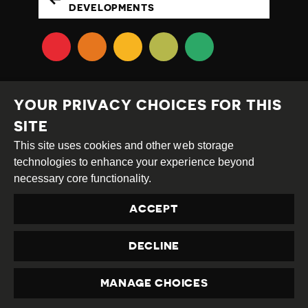
DEVELOPMENTS
YOUR PRIVACY CHOICES FOR THIS
SITE
This site uses cookies and other web storage
Creative
Attribution
Share
technologies to enhance your experience beyond
Commons
Alike
necessary core functionality.
This work is licensed under a
Creative Commons
ACCEPT
Attribution-ShareAlike 4.0 International License
Site by
DEV
|
Login
DECLINE
Privacy Policy
Contact us
privacy@civicus.org
MANAGE CHOICES
PRIVACY