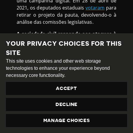
uma campanha digital. Em 28 de abril de
2021, os deputados estaduais
votaram
para
retirar o projeto da pauta, devolvendo-o à
análise das comissões legislativas.
A sociedade civil responde aos ataques à
liberdade de expressão
YOUR PRIVACY CHOICES FOR THIS
Em um desenvolvimento positivo, a
SITE
sociedade civil se mobilizou contra o
This site uses cookies and other web storage
assédio judicial. A Associação
Brasileira de
technologies to enhance your experience beyond
Imprensa
(ABI)
entrou
com uma ação de
necessary core functionality.
inconstitucionalidade junto ao STF para
coibir o abuso de ações judiciais contra
ACCEPT
jornalistas e empresas de mídia.
DECLINE
Enquanto isso,
a Associação Brasileira de
Jornalismo Investigativo
(ABRAJI)
lançou
um
MANAGE CHOICES
programa para garantir assistência jurídica
PRIVACY
a jornalistas que, em razão do seu trabalho,