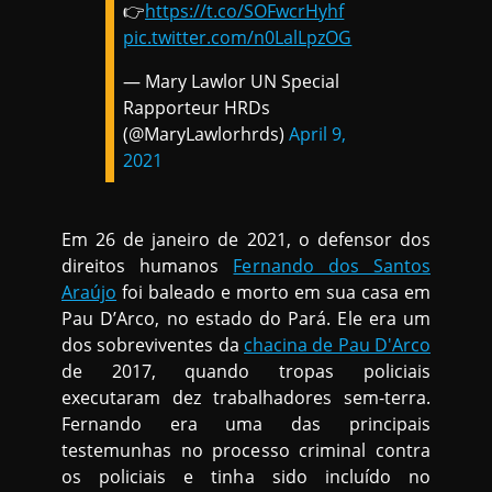
👉
https://t.co/SOFwcrHyhf
pic.twitter.com/n0LalLpzOG
— Mary Lawlor UN Special
Rapporteur HRDs
(@MaryLawlorhrds)
April 9,
2021
Em 26 de janeiro de 2021, o defensor dos
direitos humanos
Fernando dos Santos
Araújo
foi baleado e morto em sua casa em
Pau D’Arco, no estado do Pará. Ele era um
dos sobreviventes da
chacina de Pau D'Arco
de 2017, quando tropas policiais
executaram dez trabalhadores sem-terra.
Fernando era uma das principais
testemunhas no processo criminal contra
os policiais e tinha sido incluído no