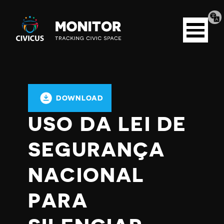
Tran
Civicus
pag
Open
Monitor
menu
DOWNLOAD
USO DA LEI DE
SEGURANÇA
NACIONAL
PARA