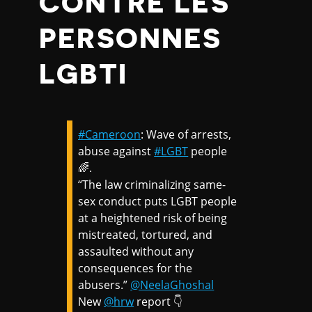
CONTRE LES
PERSONNES
LGBTI
#Cameroon
: Wave of arrests,
abuse against
#LGBT
people
🌈.
“The law criminalizing same-
sex conduct puts LGBT people
at a heightened risk of being
mistreated, tortured, and
assaulted without any
consequences for the
abusers.”
@NeelaGhoshal
New
@hrw
report 👇