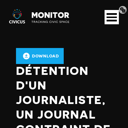
Tran
Civicus
pag
Open
Monitor
menu
DOWNLOAD
DÉTENTION
D'UN
JOURNALISTE,
UN JOURNAL