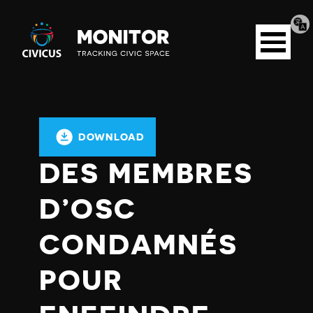
Tran
Civicus
pag
Open
Monitor
menu
DOWNLOAD
DES MEMBRES
D’OSC
CONDAMNÉS
POUR