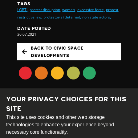
TAGS
LGBTI,
protest disruption,
women,
excessive force,
protest,
restrictive law,
protestor(s) detained,
non state actors,
DATE POSTED
30.07.2021
BACK TO CIVIC SPACE
DEVELOPMENTS
YOUR PRIVACY CHOICES FOR THIS
SITE
This site uses cookies and other web storage
Creative
Attribution
Share
technologies to enhance your experience beyond
Commons
Alike
necessary core functionality.