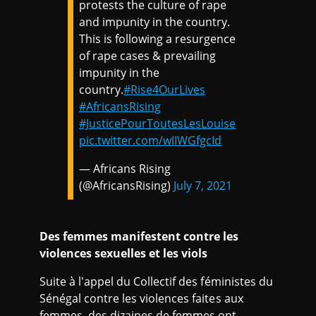
protests the culture of rape
and impunity in the country.
This is following a resurgence
of rape cases & prevailing
impunity in the
country.
#Rise4OurLives
#AfricansRising
#JusticePourToutesLesLouise
pic.twitter.com/wIIWGfgcId
— Africans Rising
(@AfricansRising)
July 7, 2021
Des femmes manifestent contre les
violences sexuelles et les viols
Suite à l'appel du Collectif des féministes du
Sénégal contre les violences faites aux
femmes, des dizaines de femmes ont