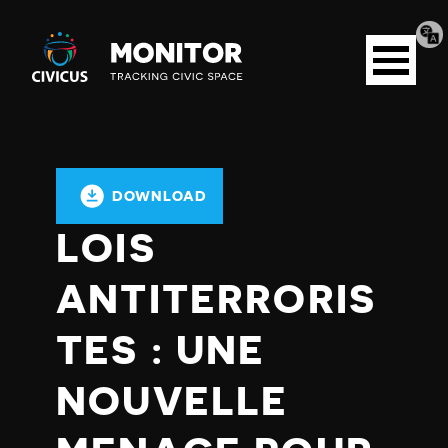
Tran
Civicus
pag
Open
Monitor
menu
DOWNLOAD
LOIS
ANTITERRORIS
TES : UNE
NOUVELLE