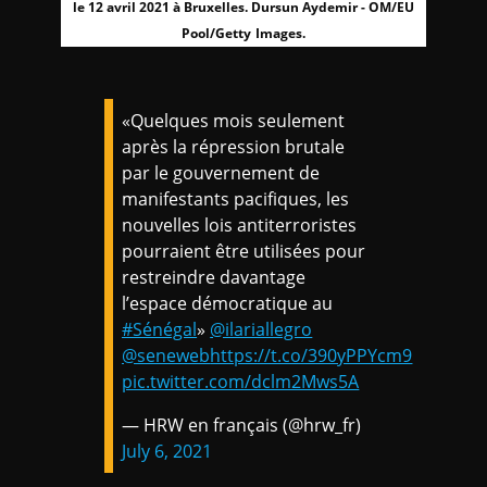
le 12 avril 2021 à Bruxelles. Dursun Aydemir - OM/EU
Pool/Getty Images.
«Quelques mois seulement
après la répression brutale
par le gouvernement de
manifestants pacifiques, les
nouvelles lois antiterroristes
pourraient être utilisées pour
restreindre davantage
l’espace démocratique au
#Sénégal
»
@ilariallegro
@seneweb
https://t.co/390yPPYcm9
pic.twitter.com/dclm2Mws5A
— HRW en français (@hrw_fr)
July 6, 2021