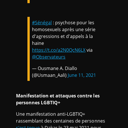
#Sénégal
: psychose pour les
homosexuels après une série
d'agressions et d'appels à la
haine
https://t.co/a2N0QcN6LX
via
@Observateurs
— Ousmane A. Diallo
(@Usmaan_Aali)
June 11, 2021
Manifestation et attaques contre les
personnes LGBTIQ+
Une manifestation anti-LGBTIQ+
rassemblant des centaines de personnes
s'est tenue
à Dakar le 23 mai 2021 pour