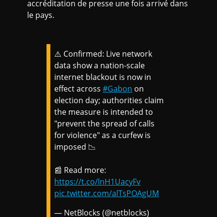
accréditation de presse une fois arrivé dans
le pays.
⚠️ Confirmed: Live network
data show a nation-scale
internet blackout is now in
effect across
#Gabon
on
election day; authorities claim
the measure is intended to
"prevent the spread of calls
for violence" as a curfew is
imposed 📉
📰 Read more:
https://t.co/lnH1UacyFv
pic.twitter.com/alTsPOAgUM
— NetBlocks (@netblocks)