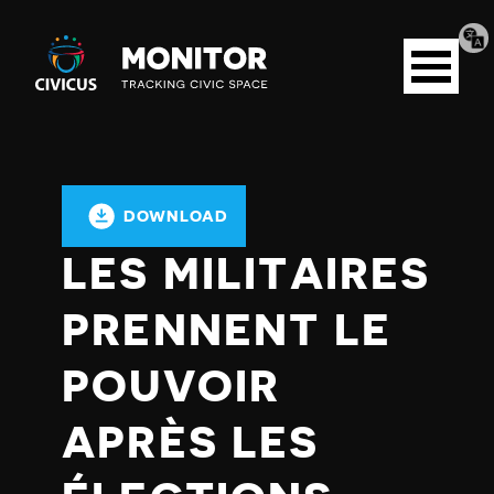
Tran
Civicus
pag
Open
Monitor
menu
DOWNLOAD
LES MILITAIRES
PRENNENT LE
POUVOIR
APRÈS LES