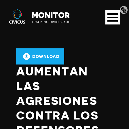
Tran
Civicus
pag
Open
Monitor
menu
DOWNLOAD
AUMENTAN
LAS
AGRESIONES
CONTRA LOS