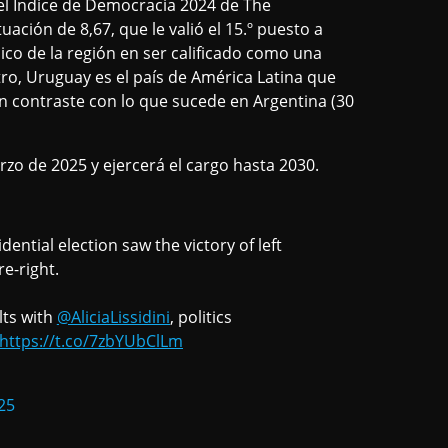
 el Índice de Democracia 2024 de The
ación de 8,67, que le valió el 15.º puesto a
nico de la región en ser calificado como una
o, Uruguay es el país de América Latina que
en contraste con lo que sucede en Argentina (30
zo de 2025 y ejercerá el cargo hasta 2030.
ential election saw the victory of left
e-right.
lts with
@AliciaLissidini
, politics
https://t.co/7zbYUbClLm
25