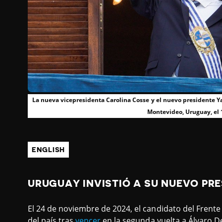
La nueva vicepresidenta Carolina Cosse y el nuevo presidente 
Montevideo, Uruguay, el 
ENGLISH
URUGUAY INVISTIÓ A SU NUEVO PR
El 24 de noviembre de 2024, el candidato del Fren
del país tras
vencer
en la segunda vuelta a Álvaro D