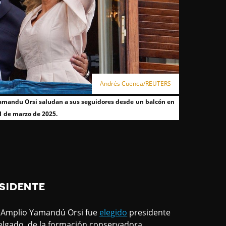
Andrés Cuenca/REUTERS
Yamandu Orsi saludan a sus seguidores desde un balcón en
1 de marzo de 2025.
ESIDENTE
te Amplio Yamandú Orsi fue
elegido
presidente
elgado, de la formación conservadora