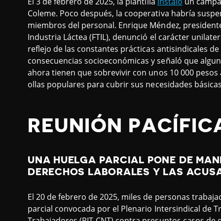
El 3 de febrero de 2025, la plantilla
instaló
un campam
Coleme. Poco después, la cooperativa habría suspen
miembros del personal. Enrique Méndez, presidente
Industria Láctea (FTIL), denunció el carácter unilate
reflejo de las constantes prácticas antisindicales d
consecuencias socioeconómicas y señaló que alguna
ahora tienen que sobrevivir con unos 10 000 pesos 
ollas populares para cubrir sus necesidades básicas
REUNIÓN PACÍFIC
UNA HUELGA PARCIAL PONE DE MANI
DERECHOS LABORALES Y LAS ACUSA
El 20 de febrero de 2025, miles de personas trabaj
parcial convocada por el Plenario Intersindical de
Trabajadores (PIT-CNT) contra presuntos casos de di