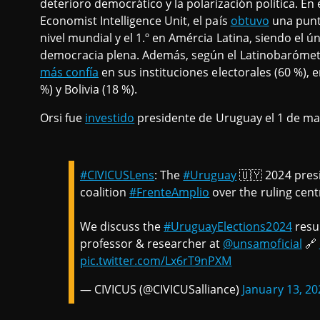
deterioro democrático y la polarización política. En
Economist Intelligence Unit, el país
obtuvo
una puntu
nivel mundial y el 1.º en Amércia Latina, siendo el ú
democracia plena. Además, según el Latinobarómetr
más confía
en sus instituciones electorales (60 %), 
%) y Bolivia (18 %).
Orsi fue
investido
presidente de Uruguay el 1 de mar
#CIVICUSLens
: The
#Uruguay
🇺🇾 2024 presid
coalition
#FrenteAmplio
over the ruling centr
We discuss the
#UruguayElections2024
resu
professor & researcher at
@unsamoficial
🔗
pic.twitter.com/Lx6rT9nPXM
— CIVICUS (@CIVICUSalliance)
January 13, 20